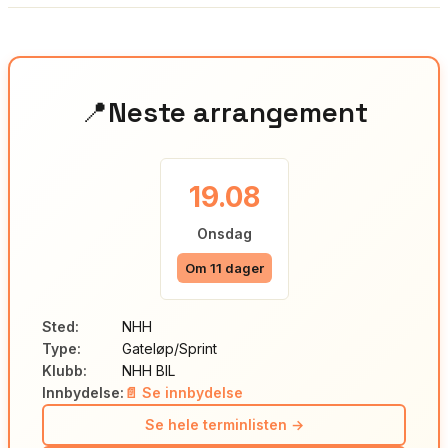
Neste arrangement
📍
19.08
Onsdag
Om 11 dager
Sted:
NHH
Type:
Gateløp/Sprint
Klubb:
NHH BIL
Innbydelse:
📄 Se innbydelse
Se hele terminlisten →