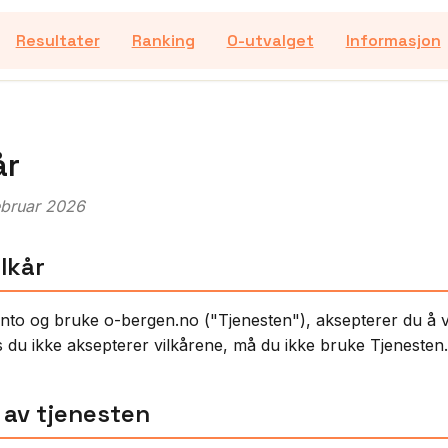
Resultater
Ranking
O-utvalget
Informasjon
år
februar 2026
ilkår
nto og bruke o-bergen.no ("Tjenesten"), aksepterer du å 
s du ikke aksepterer vilkårene, må du ikke bruke Tjenesten.
e av tjenesten