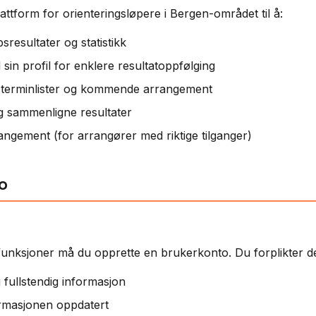
attform for orienteringsløpere i Bergen-området til å:
sresultater og statistikk
l sin profil for enklere resultatoppfølging
r terminlister og kommende arrangement
og sammenligne resultater
angement (for arrangører med riktige tilganger)
o
funksjoner må du opprette en brukerkonto. Du forplikter deg
 fullstendig informasjon
rmasjonen oppdatert