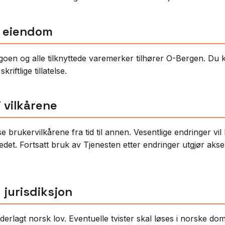
ll eiendom
oen og alle tilknyttede varemerker tilhører O-Bergen. Du k
riftlige tillatelse.
i vilkårene
e brukervilkårene fra tid til annen. Vesentlige endringer vil
tedet. Fortsatt bruk av Tjenesten etter endringer utgjør aks
 jurisdiksjon
derlagt norsk lov. Eventuelle tvister skal løses i norske dom