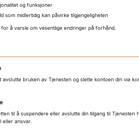
onalitet og funksjoner
d som midlertidig kan påvirke tilgjengeligheten
te for å varsle om vesentlige endringer på forhånd.
e
avslutte bruken av Tjenesten og slette kontoen din via kont
e
ten til å suspendere eller avslutte din tilgang til Tjenesten 
l eller ansvar.