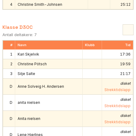
4
Christine Smith-Johnsen
25:12
Klasse D30C
Antall deltakere: 7
#
Navn
Klubb
Tid
1
Kari Skjelvik
17:36
2
Christine Pötsch
19:59
3
Silje Salte
21:17
disket
D
Anne Solveig H. Andersen
Strekktidslapp
disket
D
anita nielsen
Strekktidslapp
disket
D
Anita nielsen
Strekktidslapp
disket
D
Lene Hjertnes