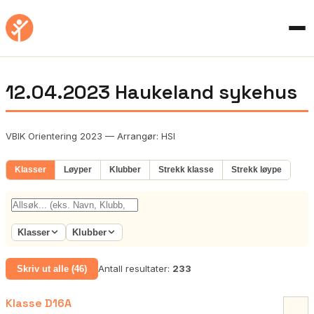
12.04.2023 Haukeland sykehus
VBIK Orientering 2023 — Arrangør: HSI
Klasser
Løyper
Klubber
Strekk klasse
Strekk løype
Klasser
Klubber
Antall resultater:
233
Skriv ut alle (46)
Klasse D16A