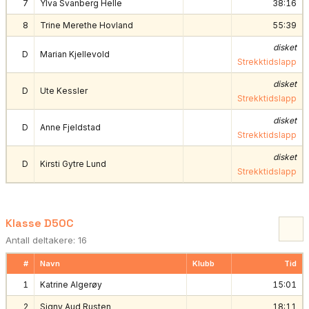
7
Ylva Svanberg Helle
38:16
8
Trine Merethe Hovland
55:39
disket
D
Marian Kjellevold
Strekktidslapp
disket
D
Ute Kessler
Strekktidslapp
disket
D
Anne Fjeldstad
Strekktidslapp
disket
D
Kirsti Gytre Lund
Strekktidslapp
Klasse D50C
Antall deltakere: 16
#
Navn
Klubb
Tid
1
Katrine Algerøy
15:01
2
Signy Aud Rusten
18:11