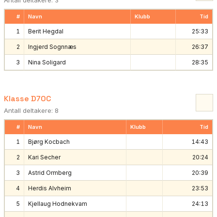
#
Navn
Klubb
Tid
1
Berit Hegdal
25:33
2
Ingjerd Sognnæs
26:37
3
Nina Soligard
28:35
Klasse D70C
Antall deltakere: 8
#
Navn
Klubb
Tid
1
Bjørg Kocbach
14:43
2
Kari Secher
20:24
3
Astrid Ormberg
20:39
4
Herdis Alvheim
23:53
5
Kjellaug Hodnekvam
24:13