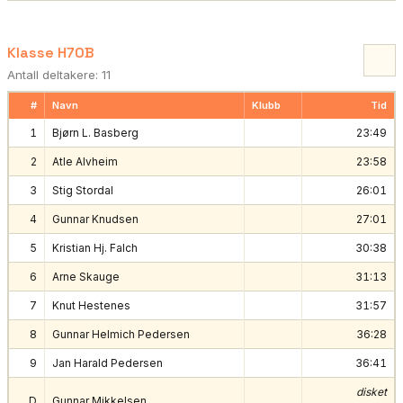
Klasse H70B
Antall deltakere: 11
#
Navn
Klubb
Tid
1
Bjørn L. Basberg
23:49
2
Atle Alvheim
23:58
3
Stig Stordal
26:01
4
Gunnar Knudsen
27:01
5
Kristian Hj. Falch
30:38
6
Arne Skauge
31:13
7
Knut Hestenes
31:57
8
Gunnar Helmich Pedersen
36:28
9
Jan Harald Pedersen
36:41
disket
D
Gunnar Mikkelsen