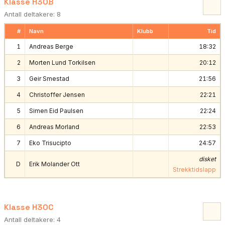
Klasse H30B
Antall deltakere: 8
#
Navn
Klubb
Tid
1
Andreas Berge
18:32
2
Morten Lund Torkilsen
20:12
3
Geir Smestad
21:56
4
Christoffer Jensen
22:21
5
Simen Eid Paulsen
22:24
6
Andreas Morland
22:53
7
Eko Trisucipto
24:57
disket
D
Erik Molander Ott
Strekktidslapp
Klasse H30C
Antall deltakere: 4