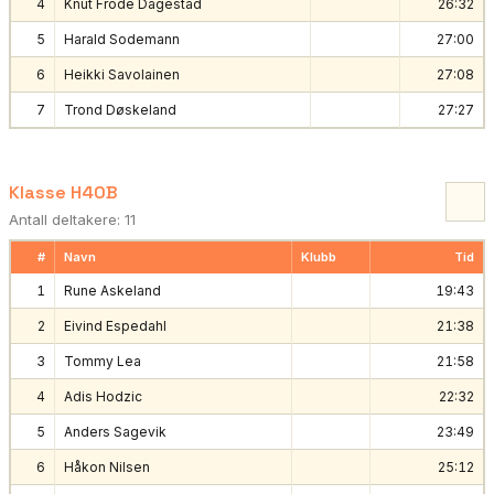
4
Knut Frode Dagestad
26:32
5
Harald Sodemann
27:00
6
Heikki Savolainen
27:08
7
Trond Døskeland
27:27
Klasse H40B
Antall deltakere: 11
#
Navn
Klubb
Tid
1
Rune Askeland
19:43
2
Eivind Espedahl
21:38
3
Tommy Lea
21:58
4
Adis Hodzic
22:32
5
Anders Sagevik
23:49
6
Håkon Nilsen
25:12