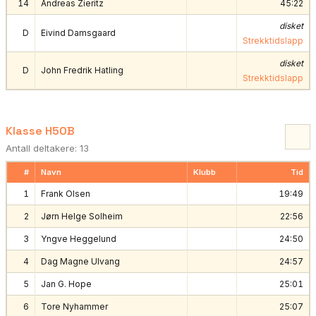
14
Andreas Zieritz
45:22
disket
D
Eivind Damsgaard
Strekktidslapp
disket
D
John Fredrik Hatling
Strekktidslapp
Klasse H50B
Antall deltakere: 13
#
Navn
Klubb
Tid
1
Frank Olsen
19:49
2
Jørn Helge Solheim
22:56
3
Yngve Heggelund
24:50
4
Dag Magne Ulvang
24:57
5
Jan G. Hope
25:01
6
Tore Nyhammer
25:07