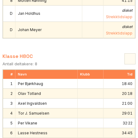
8
Morten Rønning
41:15
disket
D
Jan Holdhus
Strekktidslapp
disket
D
Johan Meyer
Strekktidslapp
Klasse H80C
Antall deltakere: 8
#
Navn
Klubb
Tid
1
Per Bjørkhaug
18:40
2
Olav Totland
20:18
3
Axel Ingvaldsen
21:00
4
Tor J. Samuelsen
29:01
5
Per Vikane
32:22
6
Lasse Hestness
34:45