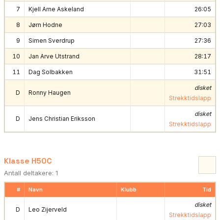
7
Kjell Arne Askeland
26:05
8
Jørn Hodne
27:03
9
Simen Sverdrup
27:36
10
Jan Arve Utstrand
28:17
11
Dag Solbakken
31:51
disket
D
Ronny Haugen
Strekktidslapp
disket
D
Jens Christian Eriksson
Strekktidslapp
Klasse H50C
Antall deltakere: 1
#
Navn
Klubb
Tid
disket
D
Leo Zijerveld
Strekktidslapp