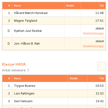
#
Navn
Klubb
Tid
1
Håvard Mørch Hunskaar
11:48
2
Magne Teigland
17:41
disket
D
Kjaktan Juul Skarbø
Strekktidslapp
disket
D
Jon-Håkon B. Røli
Strekktidslapp
Klasse H40A
Antall deltakere: 7
#
Navn
Klubb
Tid
1
Trygve Buanes
19:53
2
Lars Røttingen
21:52
3
Geir Heksem
23:42