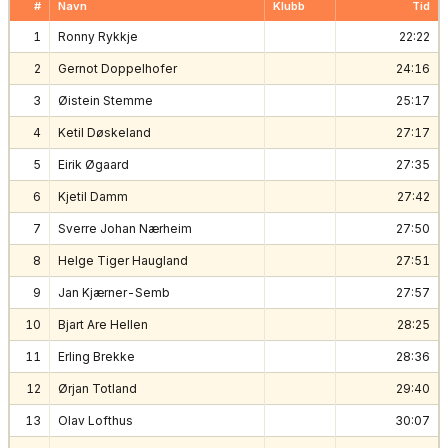
#
Navn
Klubb
Tid
1
Ronny Rykkje
22:22
2
Gernot Doppelhofer
24:16
3
Øistein Stemme
25:17
4
Ketil Døskeland
27:17
5
Eirik Øgaard
27:35
6
Kjetil Damm
27:42
7
Sverre Johan Nærheim
27:50
8
Helge Tiger Haugland
27:51
9
Jan Kjærner-Semb
27:57
10
Bjart Are Hellen
28:25
11
Erling Brekke
28:36
12
Ørjan Totland
29:40
13
Olav Lofthus
30:07