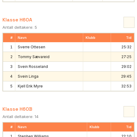
Klasse H60A
Antall deltakere: 5
#
Navn
Klubb
Tid
1
Sverre Ottesen
25:32
2
Tommy Sævareid
27:25
3
Svein Rosseland
29:02
4
Svein Linga
29:45
5
Kjell Erik Myre
32:53
Klasse H60B
Antall deltakere: 14
#
Navn
Klubb
Tid
1
Stephen Williams
22:10