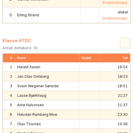
Strekktidslapp
disket
D
Erling Strand
Strekktidslapp
Klasse H70C
Antall deltakere: 10
#
Navn
Klubb
Tid
1
Harald Aasen
16:54
2
Jan Olav Ormberg
18:23
3
Svein Wegener Søreide
18:51
4
Lasse Bjørkhaug
21:27
5
Arne Halvorsen
21:37
6
Halvdan Ramberg Moe
23:30
7
Olav Thornes
24:36