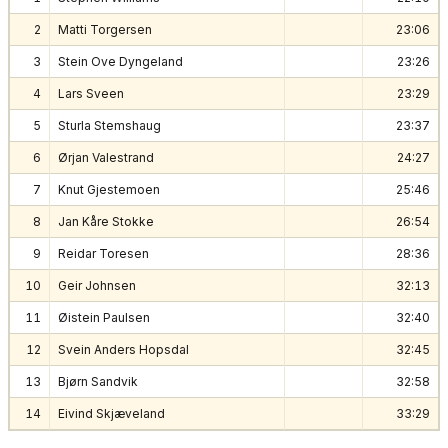
2
Matti Torgersen
23:06
3
Stein Ove Dyngeland
23:26
4
Lars Sveen
23:29
5
Sturla Stemshaug
23:37
6
Ørjan Valestrand
24:27
7
Knut Gjestemoen
25:46
8
Jan Kåre Stokke
26:54
9
Reidar Toresen
28:36
10
Geir Johnsen
32:13
11
Øistein Paulsen
32:40
12
Svein Anders Hopsdal
32:45
13
Bjørn Sandvik
32:58
14
Eivind Skjæveland
33:29