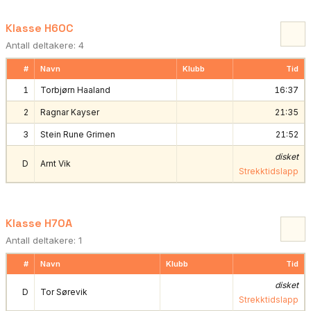
Klasse H60C
Antall deltakere: 4
#
Navn
Klubb
Tid
1
Torbjørn Haaland
16:37
2
Ragnar Kayser
21:35
3
Stein Rune Grimen
21:52
disket
D
Arnt Vik
Strekktidslapp
Klasse H70A
Antall deltakere: 1
#
Navn
Klubb
Tid
disket
D
Tor Sørevik
Strekktidslapp