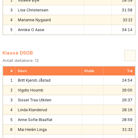
2
Vibeke Øye
28:59
3
Lise Christensen
31:58
4
Marianne Nygaard
32:22
5
Annike O Aase
34:14
Klasse D50B
Antall deltakere: 12
#
Navn
Klubb
Tid
1
Britt Kjersti Jåstad
24:54
2
Vigdis Houmb
26:00
3
Sissel Traa Utkilen
26:37
4
Linda Klanderud
28:16
5
Anne Sofie Blaaflat
28:59
6
Mai Helén Linga
31:32