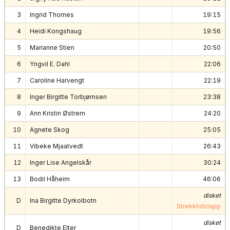
3
Ingrid Thornes
19:15
4
Heidi Kongshaug
19:56
5
Marianne Stien
20:50
6
Yngvil E. Dahl
22:06
7
Caroline Harvengt
22:19
8
Inger Birgitte Torbjørnsen
23:38
9
Ann Kristin Østrem
24:20
10
Agnete Skog
25:05
11
Vibeke Mjaatvedt
26:43
12
Inger Lise Angelskår
30:24
13
Bodil Håheim
46:06
disket
D
Ina Birgitte Dyrkolbotn
Strekktidslapp
disket
D
Benedikte Elter