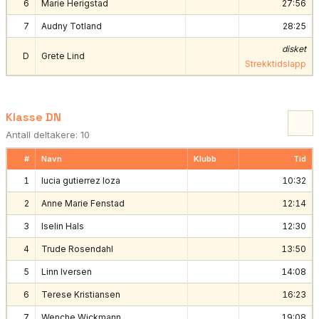
6
Marie Herigstad
27:56
7
Audny Totland
28:25
disket
D
Grete Lind
Strekktidslapp
Klasse DN
Antall deltakere: 10
#
Navn
Klubb
Tid
1
lucia gutierrez loza
10:32
2
Anne Marie Fenstad
12:14
3
Iselin Hals
12:30
4
Trude Rosendahl
13:50
5
Linn Iversen
14:08
6
Terese Kristiansen
16:23
7
Wenche Wickmann
19:08