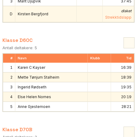
3
Marit Djupvik
37:45
disket
D
Kirsten Bergfjord
Strekktidslapp
Klasse D60C
Antall deltakere: 5
#
Navn
Klubb
Tid
1
Karen C Kayser
16:39
2
Mette Tønjum Stalheim
18:39
3
Ingerid Rødseth
19:35
4
Else Helen Nornes
20:19
5
Anne Gjestemoen
28:21
Klasse D70B
Antall deltakere: 3