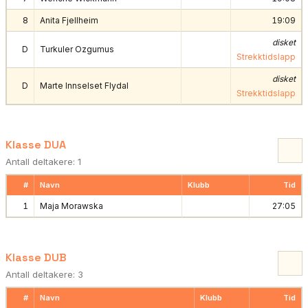
8
Anita Fjellheim
19:09
disket
D
Turkuler Ozgumus
Strekktidslapp
disket
D
Marte Innselset Flydal
Strekktidslapp
Klasse DUA
Antall deltakere: 1
#
Navn
Klubb
Tid
1
Maja Morawska
27:05
Klasse DUB
Antall deltakere: 3
#
Navn
Klubb
Tid