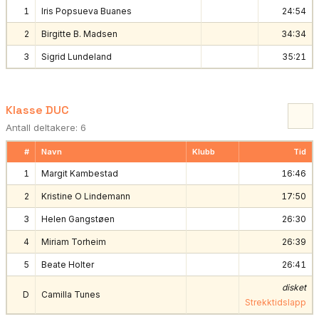
1
Iris Popsueva Buanes
24:54
2
Birgitte B. Madsen
34:34
3
Sigrid Lundeland
35:21
Klasse DUC
Antall deltakere: 6
#
Navn
Klubb
Tid
1
Margit Kambestad
16:46
2
Kristine O Lindemann
17:50
3
Helen Gangstøen
26:30
4
Miriam Torheim
26:39
5
Beate Holter
26:41
disket
D
Camilla Tunes
Strekktidslapp