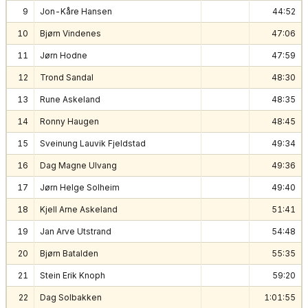
9
Jon-Kåre Hansen
44:52
10
Bjørn Vindenes
47:06
11
Jørn Hodne
47:59
12
Trond Sandal
48:30
13
Rune Askeland
48:35
14
Ronny Haugen
48:45
15
Sveinung Lauvik Fjeldstad
49:34
16
Dag Magne Ulvang
49:36
17
Jørn Helge Solheim
49:40
18
Kjell Arne Askeland
51:41
19
Jan Arve Utstrand
54:48
20
Bjørn Batalden
55:35
21
Stein Erik Knoph
59:20
22
Dag Solbakken
1:01:55