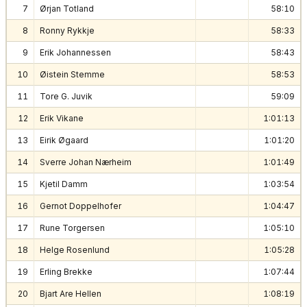
7
Ørjan Totland
58:10
8
Ronny Rykkje
58:33
9
Erik Johannessen
58:43
10
Øistein Stemme
58:53
11
Tore G. Juvik
59:09
12
Erik Vikane
1:01:13
13
Eirik Øgaard
1:01:20
14
Sverre Johan Nærheim
1:01:49
15
Kjetil Damm
1:03:54
16
Gernot Doppelhofer
1:04:47
17
Rune Torgersen
1:05:10
18
Helge Rosenlund
1:05:28
19
Erling Brekke
1:07:44
20
Bjart Are Hellen
1:08:19