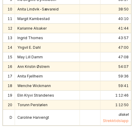
10
Anita Lindvik-Sævareid
38:50
11
Margit Kambestad
40:10
12
Karianne Alsaker
41:44
13
Ingrid Thornes
43:57
14
Yngvil E. Dahl
47:00
15
May Lill Damm
47:08
16
Ann Kristin Østrem
54:07
17
Anita Fjellheim
59:36
18
Wenche Wickmann
59:41
19
Elin Kryvi Strandenes
1:12:46
20
Torunn Perstølen
1:12:50
disket
D
Caroline Harvengt
Strekktidslapp