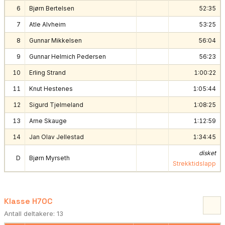
6
Bjørn Bertelsen
52:35
7
Atle Alvheim
53:25
8
Gunnar Mikkelsen
56:04
9
Gunnar Helmich Pedersen
56:23
10
Erling Strand
1:00:22
11
Knut Hestenes
1:05:44
12
Sigurd Tjelmeland
1:08:25
13
Arne Skauge
1:12:59
14
Jan Olav Jellestad
1:34:45
disket
D
Bjørn Myrseth
Strekktidslapp
Klasse H70C
Antall deltakere: 13