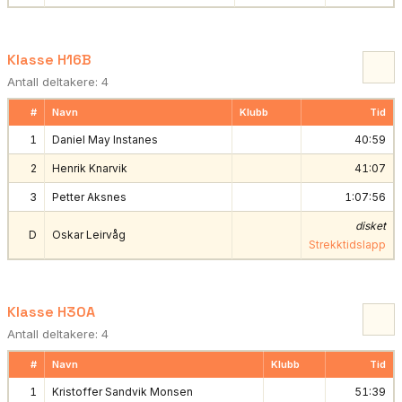
Klasse H16B
Antall deltakere: 4
#
Navn
Klubb
Tid
1
Daniel May Instanes
40:59
2
Henrik Knarvik
41:07
3
Petter Aksnes
1:07:56
disket
D
Oskar Leirvåg
Strekktidslapp
Klasse H30A
Antall deltakere: 4
#
Navn
Klubb
Tid
1
Kristoffer Sandvik Monsen
51:39