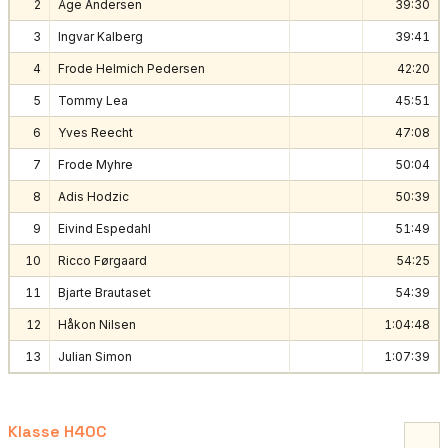
2
Åge Andersen
39:30
3
Ingvar Kalberg
39:41
4
Frode Helmich Pedersen
42:20
5
Tommy Lea
45:51
6
Yves Reecht
47:08
7
Frode Myhre
50:04
8
Adis Hodzic
50:39
9
Eivind Espedahl
51:49
10
Ricco Førgaard
54:25
11
Bjarte Brautaset
54:39
12
Håkon Nilsen
1:04:48
13
Julian Simon
1:07:39
Klasse H40C