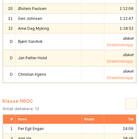
20
Øistein Paulsen
1:12:06
21
Geir Johnsen
1:12:47
22
Arne Dag Myking
1:18:52
disket
D
Bjørn Sandvik
Strekktidslapp
disket
D
Jan Petter Holst
Strekktidslapp
disket
D
Christian Irgens
Strekktidslapp
Klasse H60C
Antall deltakere: 13
#
Navn
Klubb
Tid
1
Per Egil Engan
24:09
2
Arnt Vik
28:48