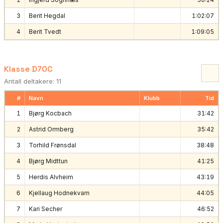
3
Berit Hegdal
1:02:07
4
Berit Tvedt
1:09:05
Klasse D70C
Antall deltakere: 11
#
Navn
Klubb
Tid
1
Bjørg Kocbach
31:42
2
Astrid Ormberg
35:42
3
Torhild Frønsdal
38:48
4
Bjørg Midttun
41:25
5
Herdis Alvheim
43:19
6
Kjellaug Hodnekvam
44:05
7
Kari Secher
46:52