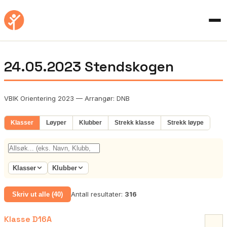
24.05.2023 Stendskogen
VBIK Orientering 2023 — Arrangør: DNB
Klasser
Løyper
Klubber
Strekk klasse
Strekk løype
Klasser
Klubber
Antall resultater:
316
Skriv ut alle (40)
Klasse D16A