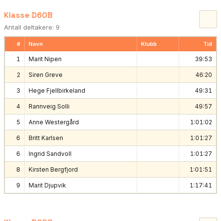
Klasse D60B
Antall deltakere: 9
#
Navn
Klubb
Tid
1
Marit Nipen
39:53
2
Siren Greve
46:20
3
Hege Fjellbirkeland
49:31
4
Rannveig Solli
49:57
5
Anne Westergård
1:01:02
6
Britt Karlsen
1:01:27
6
Ingrid Sandvoll
1:01:27
8
Kirsten Bergfjord
1:01:51
9
Marit Djupvik
1:17:41