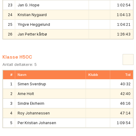
23
Jan G. Hope
1:02:54
24
Kristian Nygaard
1:04:13
25
Yngve Heggelund
1:04:21
26
Jan Petter kårbø
1:26:43
Klasse H50C
Antall deltakere: 5
#
Navn
Klubb
Tid
1
Simen Sverdrup
40:32
2
Arne Holt
42:40
3
Sindre Ekrheim
46:16
4
Roy Johannessen
47:14
5
Per Kristian Johansen
1:09:54