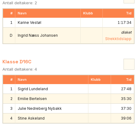
Antall deltakere: 2
#
Navn
Klubb
Tid
1
Karine Vestøl
1:17:34
disket
D
Ingrid Næss Johansen
Strekktidslapp
Klasse D16C
Antall deltakere: 4
#
Navn
Klubb
Tid
1
Sigrid Lundeland
27:48
2
Emilie Bertelsen
35:30
3
Julie Nedreberg Nybakk
37:30
4
Stine Askeland
39:06