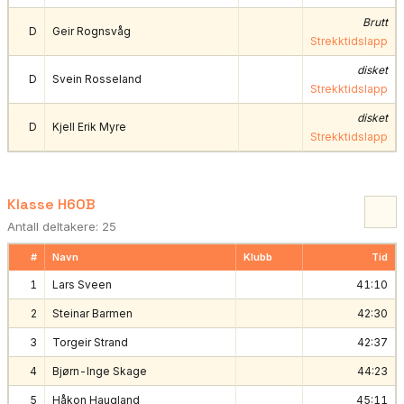
Brutt
D
Geir Rognsvåg
Strekktidslapp
disket
D
Svein Rosseland
Strekktidslapp
disket
D
Kjell Erik Myre
Strekktidslapp
Klasse H60B
Antall deltakere: 25
#
Navn
Klubb
Tid
1
Lars Sveen
41:10
2
Steinar Barmen
42:30
3
Torgeir Strand
42:37
4
Bjørn-Inge Skage
44:23
5
Håkon Haugland
45:11