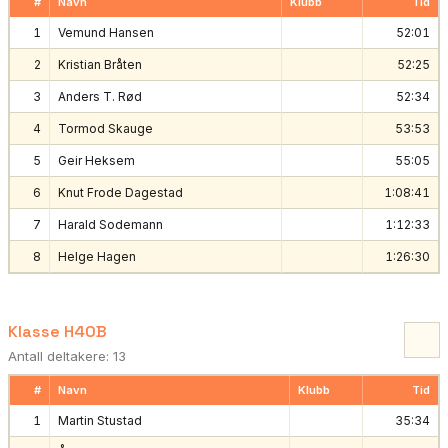
#
Navn
Klubb
Tid
1
Vemund Hansen
52:01
2
Kristian Bråten
52:25
3
Anders T. Rød
52:34
4
Tormod Skauge
53:53
5
Geir Heksem
55:05
6
Knut Frode Dagestad
1:08:41
7
Harald Sodemann
1:12:33
8
Helge Hagen
1:26:30
Klasse H40B
Antall deltakere: 13
#
Navn
Klubb
Tid
1
Martin Stustad
35:34