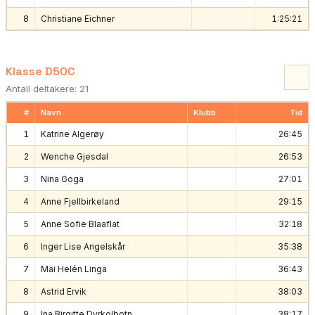
8
Christiane Eichner
1:25:21
Klasse D50C
Antall deltakere: 21
#
Navn
Klubb
Tid
1
Katrine Algerøy
26:45
2
Wenche Gjesdal
26:53
3
Nina Goga
27:01
4
Anne Fjellbirkeland
29:15
5
Anne Sofie Blaaflat
32:18
6
Inger Lise Angelskår
35:38
7
Mai Helén Linga
36:43
8
Astrid Ervik
38:03
9
Ina Birgitte Dyrkolbotn
38:17