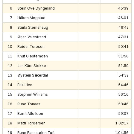
6
Stein Ove Dyngeland
45:39
7
Håkon Mogstad
46:01
8
Sturla Stemshaug
46:42
9
Ørjan Valestrand
47:31
10
Reidar Toresen
50:41
11
Knut Gjestemoen
51:50
12
Jan Kåre Stokke
51:59
13
Øystein Sæterdal
54:32
14
Erik Iden
54:46
15
Stephen Williams
56:16
16
Rune Tonaas
58:46
17
Bernt Atle Iden
59:07
18
Matti Torgersen
1:02:17
19
Rune Fanastølen Tuft
1:04:56