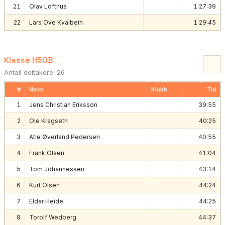
21
Olav Lofthus
1:27:39
22
Lars Ove Kvalbein
1:29:45
Klasse H50B
Antall deltakere: 26
#
Navn
Klubb
Tid
1
Jens Christian Eriksson
39:55
2
Ole Kragseth
40:25
3
Atle Øverland Pedersen
40:55
4
Frank Olsen
41:04
5
Tom Johannessen
43:14
6
Kurt Olsen
44:24
7
Eldar Heide
44:25
8
Torolf Wedberg
44:37