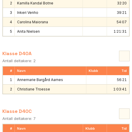
2
Kamilla Kandal Botne
32:20
3
Inkeri Venho
39:21
4
Carolina Maiorana
54:07
5
Anita Nielsen
1:21:31
Klasse D40A
Antall deltakere: 2
#
Navn
Klubb
Tid
1
Annemarie Bargård Aarnes
56:21
2
Christiane Troesse
1:03:41
Klasse D40C
Antall deltakere: 7
#
Navn
Klubb
Tid