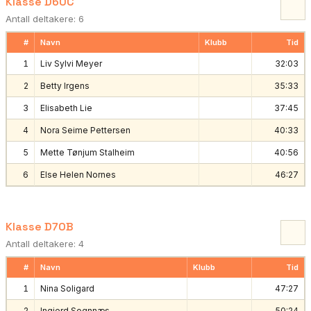
Klasse D60C
Antall deltakere: 6
#
Navn
Klubb
Tid
1
Liv Sylvi Meyer
32:03
2
Betty Irgens
35:33
3
Elisabeth Lie
37:45
4
Nora Seime Pettersen
40:33
5
Mette Tønjum Stalheim
40:56
6
Else Helen Nornes
46:27
Klasse D70B
Antall deltakere: 4
#
Navn
Klubb
Tid
1
Nina Soligard
47:27
2
Ingjerd Sognnæs
50:24