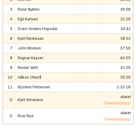
3
Rune Njøten
29:58
4
Egil Karlsen
31:29
5
Svein Anders Hopsdal
34:42
6
Kjell Nedreaas
36:52
7
John Morken
37:56
8
Ragnar Kayser
40:55
9
Reidar Vetti
41:29
10
Håkon Otterå
55:29
11
Øystein Pettersen
1:10:18
disket
D
Kjell Almeland
Strekktidslapp
disket
D
Roar Bye
Strekktidslapp