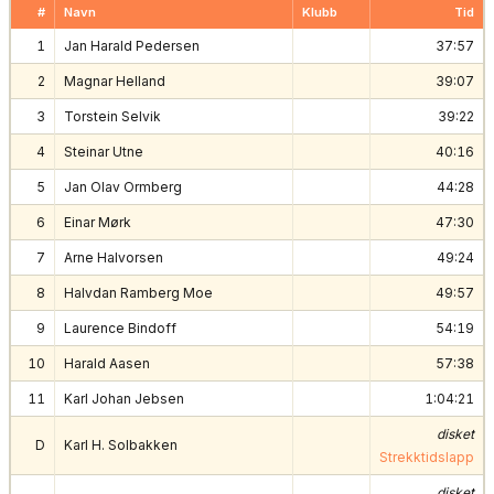
#
Navn
Klubb
Tid
1
Jan Harald Pedersen
37:57
2
Magnar Helland
39:07
3
Torstein Selvik
39:22
4
Steinar Utne
40:16
5
Jan Olav Ormberg
44:28
6
Einar Mørk
47:30
7
Arne Halvorsen
49:24
8
Halvdan Ramberg Moe
49:57
9
Laurence Bindoff
54:19
10
Harald Aasen
57:38
11
Karl Johan Jebsen
1:04:21
disket
D
Karl H. Solbakken
Strekktidslapp
disket