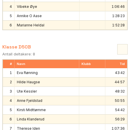
4
Vibeke Øye
1:06:46
5
Annike O Aase
1:28:23
6
Marianne Heldal
1:52:28
Klasse D50B
Antall deltakere: 8
#
Navn
Klubb
Tid
1
Eva Rønning
43:42
2
Hilde Haugse
44:57
3
Ute Kessler
48:32
4
Anne Fjeldstad
50:55
5
Kirsti Midttømme
54:42
6
Linda Klanderud
56:29
7
Therese Iden
1:07:36