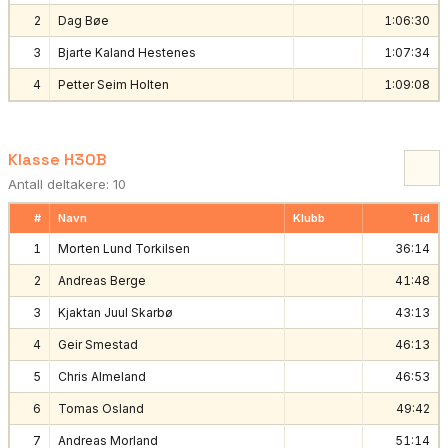
2
Dag Bøe
1:06:30
3
Bjarte Kaland Hestenes
1:07:34
4
Petter Seim Holten
1:09:08
Klasse H30B
Antall deltakere: 10
#
Navn
Klubb
Tid
1
Morten Lund Torkilsen
36:14
2
Andreas Berge
41:48
3
Kjaktan Juul Skarbø
43:13
4
Geir Smestad
46:13
5
Chris Almeland
46:53
6
Tomas Osland
49:42
7
Andreas Morland
51:14