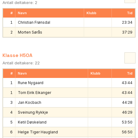
Antall deltakere: 2
#
Navn
Klubb
Tid
1
Christian Frønsdal
23:34
2
Morten Sørås
37:29
Klasse H50A
Antall deltakere: 22
#
Navn
Klubb
Tid
1
Rune Nygaard
43:44
1
Tom Eirik Eikanger
43:44
3
Jan Kocbach
44:28
4
Sveinung Rykkje
46:29
5
Ketil Døskeland
53:50
6
Helge Tiger Haugland
56:50