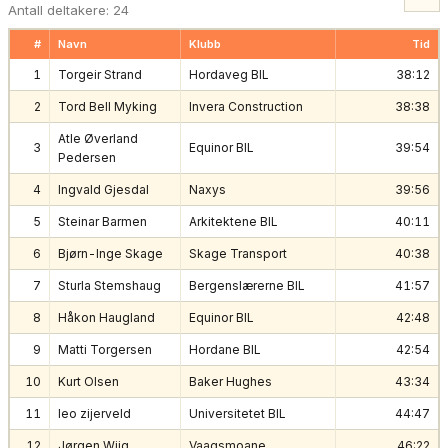
Antall deltakere: 24
#
Navn
Klubb
Tid
1
Torgeir Strand
Hordaveg BIL
38:12
2
Tord Bell Myking
Invera Construction
38:38
Atle Øverland
3
Equinor BIL
39:54
Pedersen
4
Ingvald Gjesdal
Naxys
39:56
5
Steinar Barmen
Arkitektene BIL
40:11
6
Bjørn-Inge Skage
Skage Transport
40:38
7
Sturla Stemshaug
Bergenslærerne BIL
41:57
8
Håkon Haugland
Equinor BIL
42:48
9
Matti Torgersen
Hordane BIL
42:54
10
Kurt Olsen
Baker Hughes
43:34
11
leo zijerveld
Universitetet BIL
44:47
12
Jørgen Wiig
Vaagsmoane
46:22