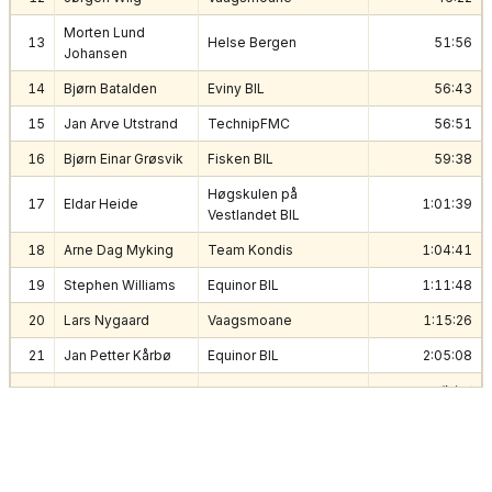
Morten Lund
13
Helse Bergen
51:56
Johansen
14
Bjørn Batalden
Eviny BIL
56:43
15
Jan Arve Utstrand
TechnipFMC
56:51
16
Bjørn Einar Grøsvik
Fisken BIL
59:38
Høgskulen på
17
Eldar Heide
1:01:39
Vestlandet BIL
18
Arne Dag Myking
Team Kondis
1:04:41
19
Stephen Williams
Equinor BIL
1:11:48
20
Lars Nygaard
Vaagsmoane
1:15:26
21
Jan Petter Kårbø
Equinor BIL
2:05:08
disket
D
Jan Haugland
Tryg BIL
Strekktidslapp
disket
Norvald
D
Bergenslærerne BIL
Hestetræet
Strekktidslapp