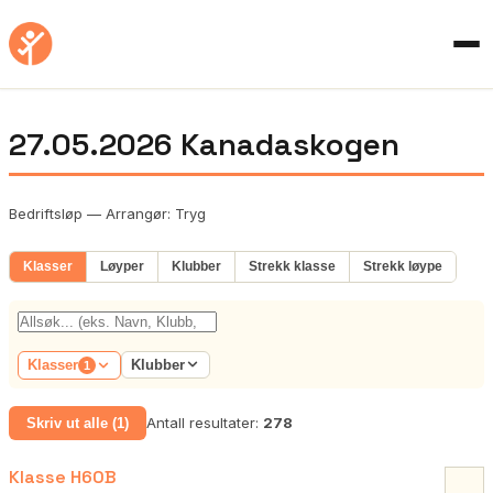
27.05.2026 Kanadaskogen
Bedriftsløp — Arrangør: Tryg
Klasser
Løyper
Klubber
Strekk klasse
Strekk løype
Klubber
Klasser
1
Antall resultater:
278
Skriv ut alle (1)
Klasse H60B