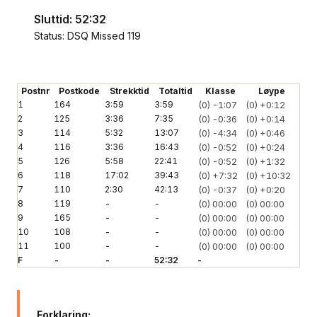
Sluttid: 52:32
Status: DSQ Missed 119
Postnr
Postkode
Strekktid
Totaltid
Klasse
Løype
1
164
3:59
3:59
(0)
-1:07
(0)
+0:12
2
125
3:36
7:35
(0)
-0:36
(0)
+0:14
3
114
5:32
13:07
(0)
-4:34
(0)
+0:46
4
116
3:36
16:43
(0)
-0:52
(0)
+0:24
5
126
5:58
22:41
(0)
-0:52
(0)
+1:32
6
118
17:02
39:43
(0)
+7:32
(0)
+10:32
7
110
2:30
42:13
(0)
-0:37
(0)
+0:20
8
119
-
-
(0)
00:00
(0)
00:00
9
165
-
-
(0)
00:00
(0)
00:00
10
108
-
-
(0)
00:00
(0)
00:00
11
100
-
-
(0)
00:00
(0)
00:00
F
-
-
52:32
-
Forklaring: