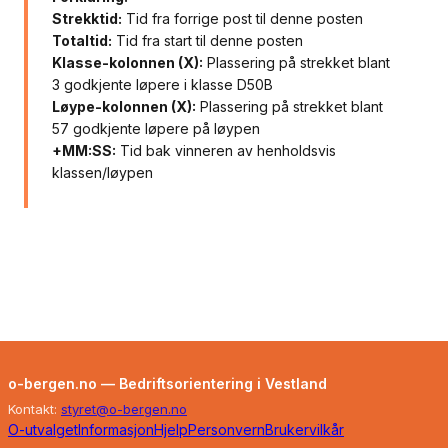
Strekktid:
Tid fra forrige post til denne posten
Totaltid:
Tid fra start til denne posten
Klasse-kolonnen (X):
Plassering på strekket blant
3 godkjente løpere i klasse D50B
Løype-kolonnen (X):
Plassering på strekket blant
57 godkjente løpere på løypen
+MM:SS:
Tid bak vinneren av henholdsvis
klassen/løypen
o-bergen.no — Bedriftsorientering i Vestland
Kontakt:
styret@o-bergen.no
O-utvalget
Informasjon
Hjelp
Personvern
Brukervilkår