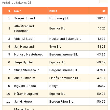
Antall deltakere: 21
#
Navn
Klubb
Tid
1
Torgeir Strand
Hordaveg BIL
38:23
Atle Øverland
2
Equinor BIL
40:22
Pedersen
3
Vidar M Steen
Haukeland Sykehus IL
42:11
4
Jan Haugland
Tryg BIL
43:23
5
Norvald Hestetræet
Bergenslærerne BIL
43:31
6
Terje Nygård
Equinor BIL
46:47
7
Sturla Stemshaug
Bergenslærerne BIL
47:24
8
Atle Austrheim
Lindås Kommune BIL
47:31
9
Ingvald Gjesdal
Naxys
49:42
10
Håkon Haugland
Equinor BIL
50:08
11
Jan G. Hope
Bergen Fiber BIL
50:11
Morten Lund-