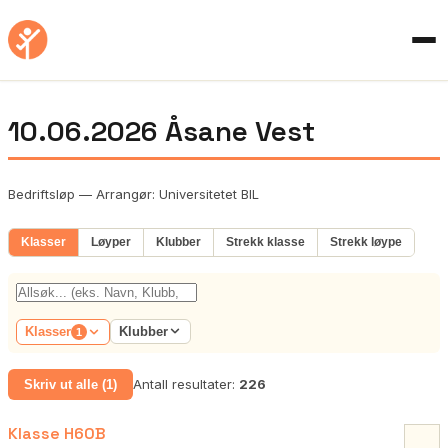
10.06.2026 Åsane Vest
Bedriftsløp — Arrangør: Universitetet BIL
Klasser
Løyper
Klubber
Strekk klasse
Strekk løype
Klubber
Klasser
1
Antall resultater:
226
Skriv ut alle (1)
Klasse H60B