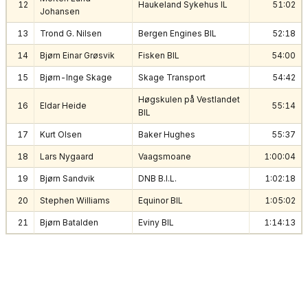
12
Haukeland Sykehus IL
51:02
Johansen
13
Trond G. Nilsen
Bergen Engines BIL
52:18
14
Bjørn Einar Grøsvik
Fisken BIL
54:00
15
Bjørn-Inge Skage
Skage Transport
54:42
Høgskulen på Vestlandet
16
Eldar Heide
55:14
BIL
17
Kurt Olsen
Baker Hughes
55:37
18
Lars Nygaard
Vaagsmoane
1:00:04
19
Bjørn Sandvik
DNB B.I.L.
1:02:18
20
Stephen Williams
Equinor BIL
1:05:02
21
Bjørn Batalden
Eviny BIL
1:14:13