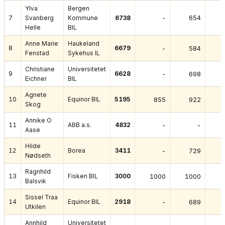
Ylva
Bergen
-
654
7
Svanberg
Kommune
6738
Helle
BIL
Anne Marie
Haukeland
8
6679
-
584
Fenstad
Sykehus IL
Christiane
Universitetet
9
6628
-
698
Eichner
BIL
Agnete
10
Equinor BIL
5195
855
922
Skog
Annike O
11
ABB a.s.
4832
-
-
Aase
Hilde
12
Borea
3411
-
729
Nødseth
Ragnhild
13
Fisken BIL
3000
1000
1000
Balsvik
Sissel Traa
14
Equinor BIL
2918
-
689
Utkilen
Annhild
Universitetet