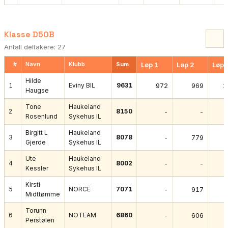
Klasse D50B
Antall deltakere: 27
#
Navn
Klubb
Sum
Løp 1
Løp 2
Løp 
Hilde
1
Eviny BIL
9631
972
969
1
Haugse
Tone
Haukeland
2
8150
-
-
Rosenlund
Sykehus IL
Birgitt L
Haukeland
3
8078
-
779
Gjerde
Sykehus IL
Ute
Haukeland
4
8002
-
-
Kessler
Sykehus IL
Kirsti
5
NORCE
7071
-
917
Midttømme
Torunn
6
NOTEAM
6860
-
606
Perstølen