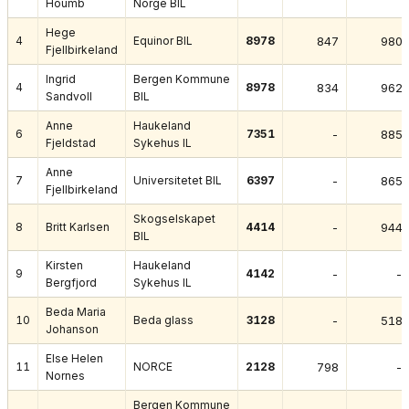
Houmb
Norge BIL
Hege
4
Equinor BIL
8978
847
980
Fjellbirkeland
Ingrid
Bergen Kommune
4
8978
834
962
Sandvoll
BIL
Anne
Haukeland
6
7351
-
885
Fjeldstad
Sykehus IL
Anne
7
Universitetet BIL
6397
-
865
Fjellbirkeland
Skogselskapet
8
Britt Karlsen
4414
-
944
BIL
Kirsten
Haukeland
9
4142
-
-
Bergfjord
Sykehus IL
Beda Maria
10
Beda glass
3128
-
518
Johanson
Else Helen
11
NORCE
2128
798
-
Nornes
Bergen Kommune