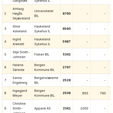
Gangstøe
Sykehus IL
Arnlaug
Universitetet
-
-
2
Høgås
6760
BIL
Skjæveland
Stine
Haukeland
3
6560
-
-
Askeland
Sykehus IL
Ingrid
Haukeland
4
5987
-
-
Areklett
Sykehus IL
Silje Smith-
5
Fisken BIL
5342
-
-
Johnsen
Helene
Bergen
6
2767
-
-
Søreide
Kommune BIL
Sanne
Bergenslærerne
7
2528
-
-
Engeberg
BIL
Ingegjerd
Bergen
8
2506
855
790
Meyer
Kommune BIL
Christine
1000
-
9
Smith-
Apparat AS
2341