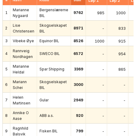
#
Navn
Klubb
Sum
Løp 1
Løp 2
Lø
Marianne
Bergenslærerne
1
9762
985
1000
Nygaard
BIL
Lise
Skogselskapet
2
8971
-
833
Christensen
BIL
3
Vibeke Øye
Equinor BIL
8526
1000
915
Rannveig
4
SWECO BIL
6572
-
954
Nordhagen
Marianne
5
Spar Shipping
3369
-
865
Heldal
Mariann
Skogselskapet
6
3000
-
-
Schei
BIL
Helen
7
Gular
2949
-
-
Martinsen
Annike O
8
ABB a.s.
920
-
-
Aase
Ragnhild
9
Fisken BIL
799
-
-
Balsvik