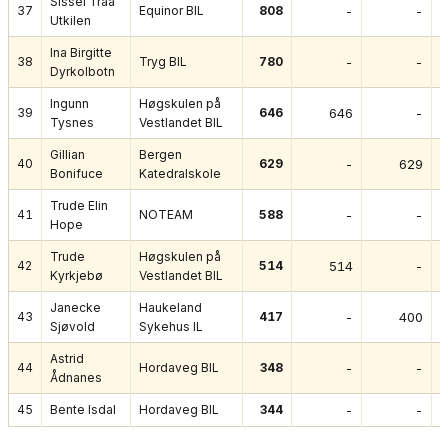
Sissel Traa
37
Equinor BIL
808
-
-
Utkilen
Ina Birgitte
38
Tryg BIL
780
-
-
Dyrkolbotn
Ingunn
Høgskulen på
39
646
646
-
Tysnes
Vestlandet BIL
Gillian
Bergen
40
629
-
629
Bonifuce
Katedralskole
Trude Elin
41
NOTEAM
588
-
-
Hope
Trude
Høgskulen på
42
514
514
-
Kyrkjebø
Vestlandet BIL
Janecke
Haukeland
43
417
-
400
Sjøvold
Sykehus IL
Astrid
44
Hordaveg BIL
348
-
-
Ådnanes
45
Bente Isdal
Hordaveg BIL
344
-
-