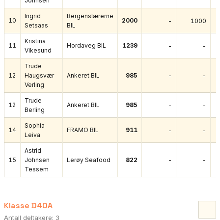
Johnsen
Ingrid
Bergenslærerne
10
2000
-
1000
Setsaas
BIL
Kristina
11
Hordaveg BIL
1239
-
-
Vikesund
Trude
-
-
12
Haugsvær
Ankeret BIL
985
Verling
Trude
12
Ankeret BIL
985
-
-
Berling
Sophia
14
FRAMO BIL
911
-
-
Leiva
Astrid
-
-
15
Johnsen
Lerøy Seafood
822
Tessem
Klasse D40A
Antall deltakere: 3