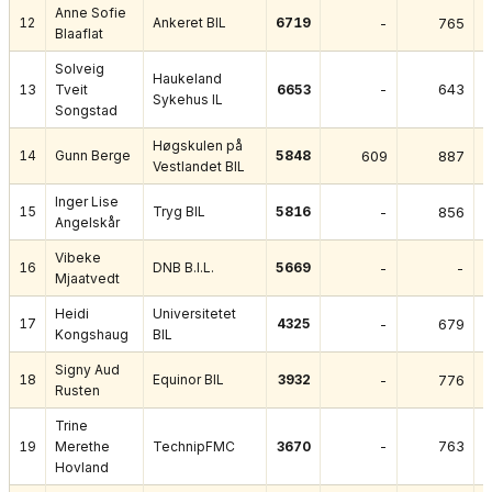
Anne Sofie
12
Ankeret BIL
6719
-
765
Blaaflat
Solveig
Haukeland
-
643
13
Tveit
6653
Sykehus IL
Songstad
Høgskulen på
14
Gunn Berge
5848
609
887
Vestlandet BIL
Inger Lise
15
Tryg BIL
5816
-
856
Angelskår
Vibeke
16
DNB B.I.L.
5669
-
-
Mjaatvedt
Heidi
Universitetet
17
4325
-
679
Kongshaug
BIL
Signy Aud
18
Equinor BIL
3932
-
776
Rusten
Trine
-
763
19
Merethe
TechnipFMC
3670
Hovland