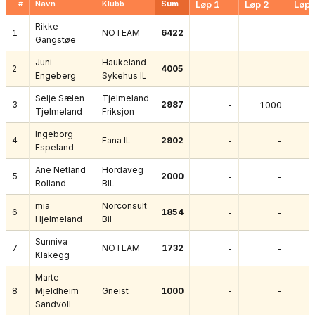
#
Navn
Klubb
Sum
Løp 1
Løp 2
Løp 
Rikke
1
NOTEAM
6422
-
-
Gangstøe
Juni
Haukeland
2
4005
-
-
Engeberg
Sykehus IL
Selje Sælen
Tjelmeland
3
2987
-
1000
Tjelmeland
Friksjon
Ingeborg
4
Fana IL
2902
-
-
Espeland
Ane Netland
Hordaveg
5
2000
-
-
Rolland
BIL
mia
Norconsult
6
1854
-
-
Hjelmeland
Bil
Sunniva
7
NOTEAM
1732
-
-
Klakegg
Marte
-
-
8
Mjeldheim
Gneist
1000
Sandvoll