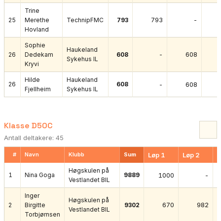
Trine
793
-
25
Merethe
TechnipFMC
793
Hovland
Sophie
Haukeland
-
608
26
Dedekam
608
Sykehus IL
Kryvi
Hilde
Haukeland
26
608
-
608
Fjellheim
Sykehus IL
Klasse D50C
Antall deltakere: 45
#
Navn
Klubb
Sum
Løp 1
Løp 2
L
Høgskulen på
1
Nina Goga
9889
1000
-
Vestlandet BIL
Inger
Høgskulen på
670
982
2
Birgitte
9302
Vestlandet BIL
Torbjørnsen