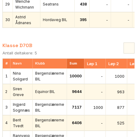
Wenche
29
Seatrans
438
-
-
Wichmann
Astrid
30
Hordaveg BIL
395
-
-
Ådnanes
Klasse D70B
Antall deltakere: 5
#
Navn
Klubb
Sum
Løp 1
Løp 2
Løp
Nina
Bergenslærerne
1
10000
-
1000
Soligard
BIL
Siren
2
Equinor BIL
9644
-
963
Greve
Ingjerd
Bergenslærerne
3
7117
1000
877
Sognnæs
BIL
Berit
Bergenslærerne
4
6406
-
525
Tvedt
BIL
Rannveig
Bergenslærerne