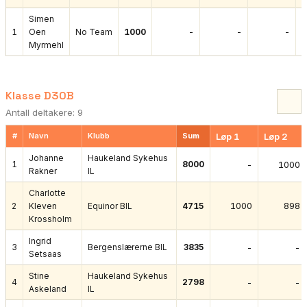
Simen
-
-
-
1
Oen
No Team
1000
Myrmehl
Klasse D30B
Antall deltakere: 9
#
Navn
Klubb
Sum
Løp 1
Løp 2
Johanne
Haukeland Sykehus
1
8000
-
1000
Rakner
IL
Charlotte
1000
898
2
Kleven
Equinor BIL
4715
Krossholm
Ingrid
3
Bergenslærerne BIL
3835
-
-
Setsaas
Stine
Haukeland Sykehus
4
2798
-
-
Askeland
IL