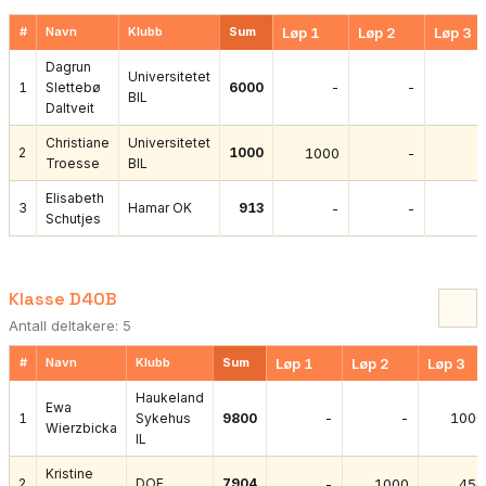
#
Navn
Klubb
Sum
Løp 1
Løp 2
Løp 3
Dagrun
Universitetet
-
-
1
Slettebø
6000
BIL
Daltveit
Christiane
Universitetet
2
1000
1000
-
Troesse
BIL
Elisabeth
3
Hamar OK
913
-
-
Schutjes
Klasse D40B
Antall deltakere: 5
#
Navn
Klubb
Sum
Løp 1
Løp 2
Løp 3
Haukeland
Ewa
-
-
1000
1
Sykehus
9800
Wierzbicka
IL
Kristine
2
DOF
7904
-
1000
454