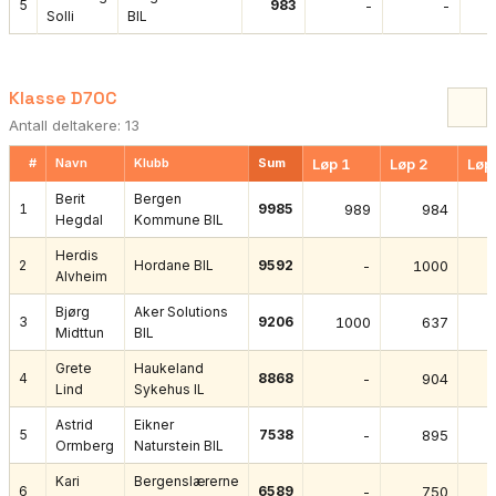
5
983
-
-
Solli
BIL
Klasse D70C
Antall deltakere: 13
#
Navn
Klubb
Sum
Løp 1
Løp 2
Løp
Berit
Bergen
1
9985
989
984
Hegdal
Kommune BIL
Herdis
2
Hordane BIL
9592
-
1000
Alvheim
Bjørg
Aker Solutions
3
9206
1000
637
Midttun
BIL
Grete
Haukeland
4
8868
-
904
Lind
Sykehus IL
Astrid
Eikner
5
7538
-
895
Ormberg
Naturstein BIL
Kari
Bergenslærerne
6
6589
-
750