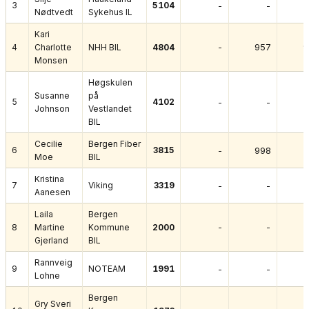
3
5104
-
-
Nødtvedt
Sykehus IL
Kari
-
957
9
4
Charlotte
NHH BIL
4804
Monsen
Høgskulen
Susanne
på
5
4102
-
-
Johnson
Vestlandet
BIL
Cecilie
Bergen Fiber
6
3815
-
998
Moe
BIL
Kristina
7
Viking
3319
-
-
Aanesen
Laila
Bergen
-
-
8
Martine
Kommune
2000
Gjerland
BIL
Rannveig
9
NOTEAM
1991
-
-
Lohne
Bergen
Gry Sveri