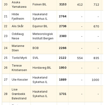
Asuka
20
Fisken BIL
3153
412
712
Yamakawa
Hilde
Haukeland
21
2764
-
-
Fjellheim
Sykehus IL
22
Alis Skår
Equinor BIL
2736
-
670
Oddlaug
Meteorologisk
23
2383
-
-
Nese
Institutt Bergen
Marianne
24
BOB
2266
-
-
Stien
25
Torild Myrli
SVIL
2122
554
835
Terese
26
Hordaveg BIL
1950
-
-
Kristiansen
Haukeland
27
Ute Kessler
1889
-
1000
Sykehus IL
Lise
Haukeland
-
-
28
Grønbekk
1731
Sykehus IL
Balestrand