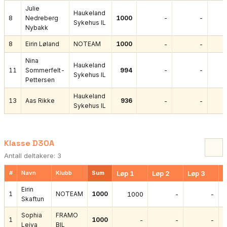
Julie
Haukeland
-
-
8
Nedreberg
1000
Sykehus IL
Nybakk
8
Eirin Løland
NOTEAM
1000
-
-
Nina
Haukeland
-
-
11
Sommerfelt-
994
Sykehus IL
Pettersen
Haukeland
13
Aas Rikke
936
-
-
Sykehus IL
Klasse D30A
Antall deltakere: 3
#
Navn
Klubb
Sum
Løp 1
Løp 2
Løp 3
L
Eirin
1
NOTEAM
1000
1000
-
-
Skaftun
Sophia
FRAMO
1
1000
-
-
-
Leiva
BIL