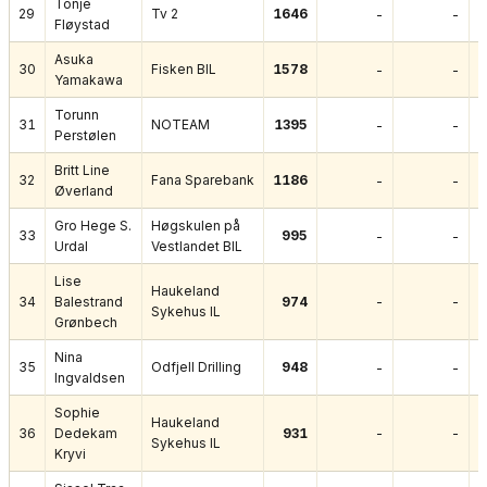
Tonje
29
Tv 2
1646
-
-
Fløystad
Asuka
30
Fisken BIL
1578
-
-
Yamakawa
Torunn
31
NOTEAM
1395
-
-
Perstølen
Britt Line
32
Fana Sparebank
1186
-
-
Øverland
Gro Hege S.
Høgskulen på
33
995
-
-
Urdal
Vestlandet BIL
Lise
Haukeland
-
-
34
Balestrand
974
Sykehus IL
Grønbech
Nina
35
Odfjell Drilling
948
-
-
Ingvaldsen
Sophie
Haukeland
-
-
36
Dedekam
931
Sykehus IL
Kryvi