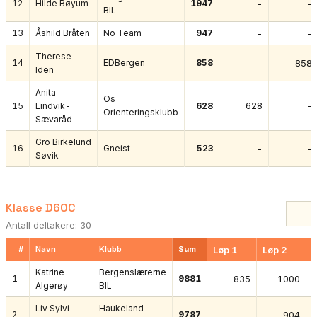
12
Hilde Bøyum
1947
-
-
BIL
13
Åshild Bråten
No Team
947
-
-
Therese
14
EDBergen
858
-
858
Iden
Anita
Os
628
-
15
Lindvik-
628
Orienteringsklubb
Sævaråd
Gro Birkelund
16
Gneist
523
-
-
Søvik
Klasse D60C
Antall deltakere: 30
#
Navn
Klubb
Sum
Løp 1
Løp 2
L
Katrine
Bergenslærerne
1
9881
835
1000
Algerøy
BIL
Liv Sylvi
Haukeland
2
9787
-
904