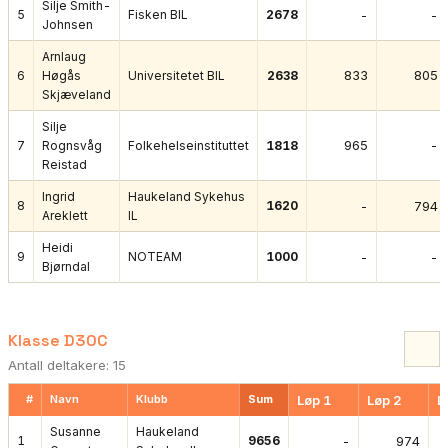
Silje Smith-
5
Fisken BIL
2678
-
-
Johnsen
Arnlaug
833
805
6
Høgås
Universitetet BIL
2638
Skjæveland
Silje
965
-
7
Rognsvåg
Folkehelseinstituttet
1818
Reistad
Ingrid
Haukeland Sykehus
8
1620
-
794
Areklett
IL
Heidi
9
NOTEAM
1000
-
-
Bjørndal
Klasse D30C
Antall deltakere: 15
#
Navn
Klubb
Sum
Løp 1
Løp 2
L
Susanne
Haukeland
1
9656
-
974