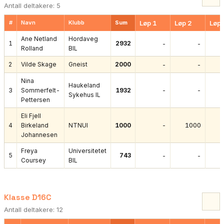
Antall deltakere: 5
#
Navn
Klubb
Sum
Løp 1
Løp 2
Løp 
Ane Netland
Hordaveg
1
2932
-
-
Rolland
BIL
2
Vilde Skage
Gneist
2000
-
-
Nina
Haukeland
-
-
3
Sommerfelt-
1932
Sykehus IL
Pettersen
Eli Fjell
-
1000
4
Birkeland
NTNUI
1000
Johannesen
Freya
Universitetet
5
743
-
-
Coursey
BIL
Klasse D16C
Antall deltakere: 12