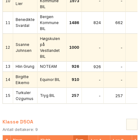
-
-
10
Kommune
1973
Lier
BIL
Bergen
Benedikte
824
662
11
Kommune
1486
Svardal
BIL
Høgskulen
Ssanne
på
12
1000
-
-
Johnsen
Vestlandet
BIL
13
Hlin Grung
NOTEAM
926
926
-
Birgitte
14
Equinor BIL
910
-
-
Eikemo
Turkuler
15
Tryg BIL
257
-
257
Ozgumus
Klasse D50A
Antall deltakere: 9