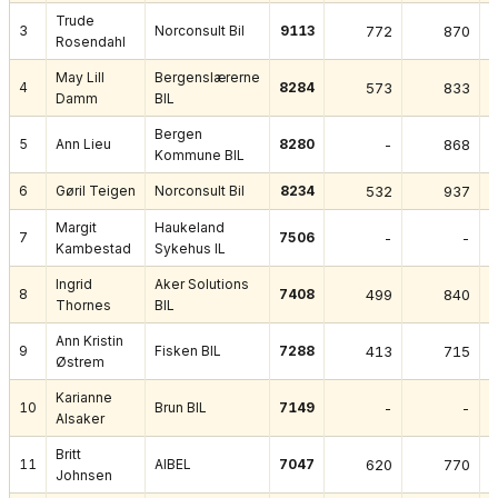
Trude
3
Norconsult Bil
9113
772
870
Rosendahl
May Lill
Bergenslærerne
4
8284
573
833
Damm
BIL
Bergen
5
Ann Lieu
8280
-
868
Kommune BIL
6
Gøril Teigen
Norconsult Bil
8234
532
937
Margit
Haukeland
7
7506
-
-
Kambestad
Sykehus IL
Ingrid
Aker Solutions
8
7408
499
840
Thornes
BIL
Ann Kristin
9
Fisken BIL
7288
413
715
Østrem
Karianne
10
Brun BIL
7149
-
-
Alsaker
Britt
11
AIBEL
7047
620
770
Johnsen