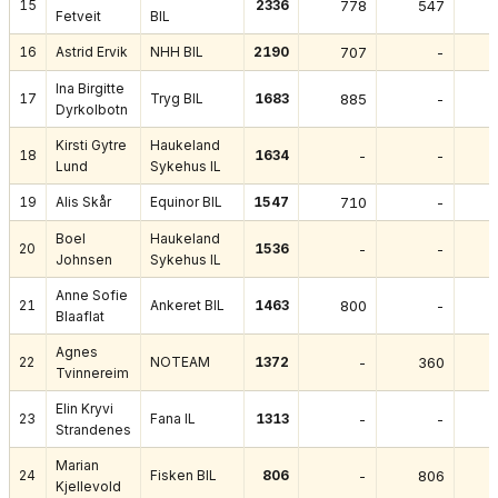
15
2336
778
547
Fetveit
BIL
16
Astrid Ervik
NHH BIL
2190
707
-
Ina Birgitte
17
Tryg BIL
1683
885
-
Dyrkolbotn
Kirsti Gytre
Haukeland
18
1634
-
-
Lund
Sykehus IL
19
Alis Skår
Equinor BIL
1547
710
-
Boel
Haukeland
20
1536
-
-
Johnsen
Sykehus IL
Anne Sofie
21
Ankeret BIL
1463
800
-
Blaaflat
Agnes
22
NOTEAM
1372
-
360
Tvinnereim
Elin Kryvi
23
Fana IL
1313
-
-
Strandenes
Marian
24
Fisken BIL
806
-
806
Kjellevold