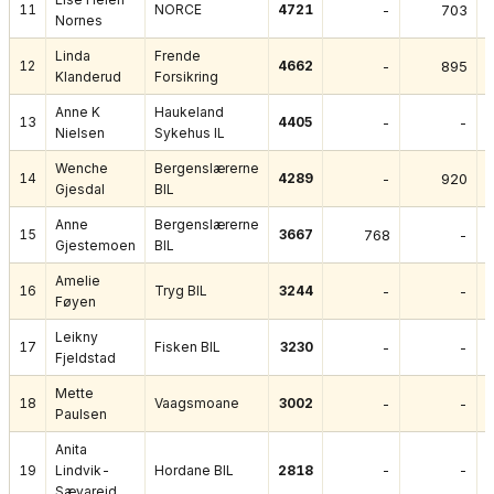
11
NORCE
4721
-
703
Nornes
Linda
Frende
12
4662
-
895
Klanderud
Forsikring
Anne K
Haukeland
13
4405
-
-
Nielsen
Sykehus IL
Wenche
Bergenslærerne
14
4289
-
920
Gjesdal
BIL
Anne
Bergenslærerne
15
3667
768
-
Gjestemoen
BIL
Amelie
16
Tryg BIL
3244
-
-
Føyen
Leikny
17
Fisken BIL
3230
-
-
Fjeldstad
Mette
18
Vaagsmoane
3002
-
-
Paulsen
Anita
-
-
19
Lindvik-
Hordane BIL
2818
Sævareid