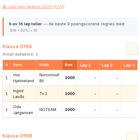
📥 Last ned ranking 2025 (CSV)
9 av 16 løp teller
— de beste 9 poengscorene regnes med
(⌊16 × 62%⌋ = 9)
Klasse D16A
Antall deltakere: 3
#
Navn
Klubb
Sum
Løp 1
Løp 2
Løp 3
mia
Norconsult
1
1000
-
-
Hjelmeland
Bil
Ingrid
1
Tv 2
1000
-
-
Løvås
Oda
1
NOTEAM
1000
-
-
Jørgensen
Klasse D16B