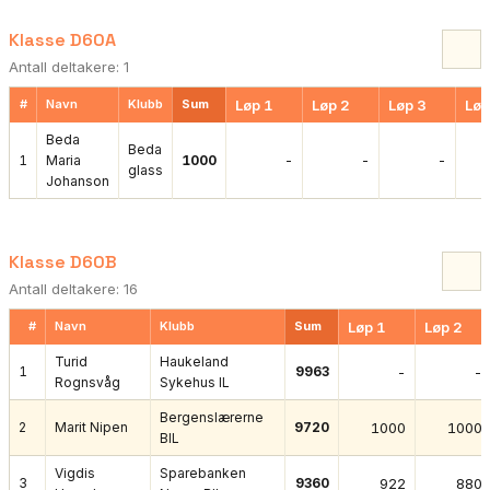
Klasse D60A
Antall deltakere: 1
#
Navn
Klubb
Sum
Løp 1
Løp 2
Løp 3
Løp
Beda
Beda
-
-
-
1
Maria
1000
glass
Johanson
Klasse D60B
Antall deltakere: 16
#
Navn
Klubb
Sum
Løp 1
Løp 2
Turid
Haukeland
1
9963
-
-
Rognsvåg
Sykehus IL
Bergenslærerne
2
Marit Nipen
9720
1000
1000
BIL
Vigdis
Sparebanken
3
9360
922
880