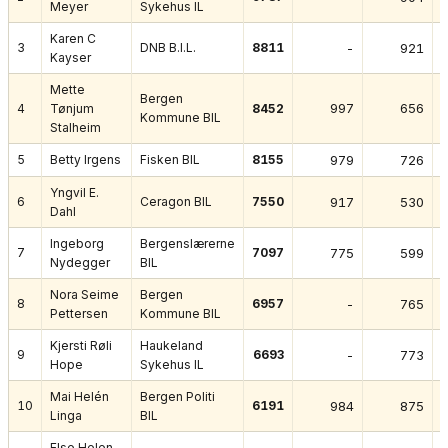
Meyer
Sykehus IL
Karen C
3
DNB B.I.L.
8811
-
921
Kayser
Mette
Bergen
997
656
4
Tønjum
8452
Kommune BIL
Stalheim
5
Betty Irgens
Fisken BIL
8155
979
726
Yngvil E.
6
Ceragon BIL
7550
917
530
Dahl
Ingeborg
Bergenslærerne
7
7097
775
599
Nydegger
BIL
Nora Seime
Bergen
8
6957
-
765
Pettersen
Kommune BIL
Kjersti Røli
Haukeland
9
6693
-
773
Hope
Sykehus IL
Mai Helén
Bergen Politi
10
6191
984
875
Linga
BIL
Else Helen