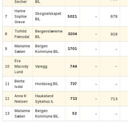
Secher
BIL
Hanne
Skogselskapet
-
679
7
Sophie
5021
BIL
Greve
Torhild
Bergenslærerne
8
3204
-
919
Frønsdal
BIL
Marianne
Bergen
9
1701
-
-
Sælen
Kommune BIL
Eva
-
-
10
Macody
Varegg
744
Lund
Bente
11
Hordaveg BIL
737
-
-
Isdal
Anne K
Haukeland
12
713
-
713
Nielsen
Sykehus IL
Marianne
Bergen
13
52
-
-
Sælen
Kommune BIL