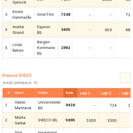
Gjelsvik
Kristin
3
Gnist Film
7248
-
-
714
Hammerås
Anette
Equinor
4
3405
-
903
685
Strand
BIL
Bergen
Linda
-
-
-
5
Kommune
1962
Bønes
BIL
Klasse D40C
Antall deltakere: 15
#
Navn
Klubb
Sum
Løp 1
Løp 2
Løp 3
Adele
Universitetet
1
9416
-
714
10
Mennerat
BIL
Marita
2
SWECO BIL
5695
1000
1000
Sørbø
Silje
Haukeland