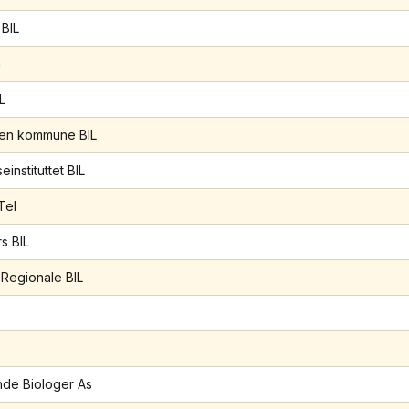
BIL
m
L
den kommune BIL
einstituttet BIL
Tel
s BIL
 Regionale BIL
de Biologer As