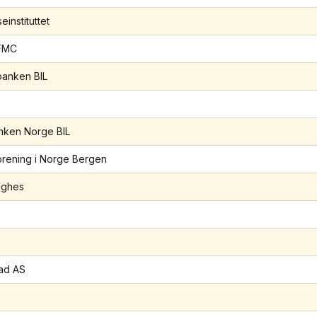
einstituttet
FMC
anken BIL
nken Norge BIL
forening i Norge Bergen
ughes
ad AS