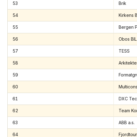
53
Brik
54
Kirkens B
55
Bergen Po
56
Obos BIL
57
TESS
58
Arkitekte
59
Formatg
60
Multiconsu
61
DXC Tec
62
Team Ko
63
ABB a.s.
64
Fjordtou