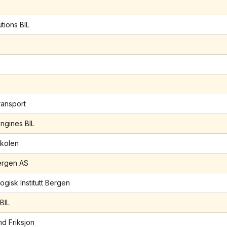
tions BIL
ansport
ngines BIL
skolen
ergen AS
gisk Institutt Bergen
BIL
nd Friksjon