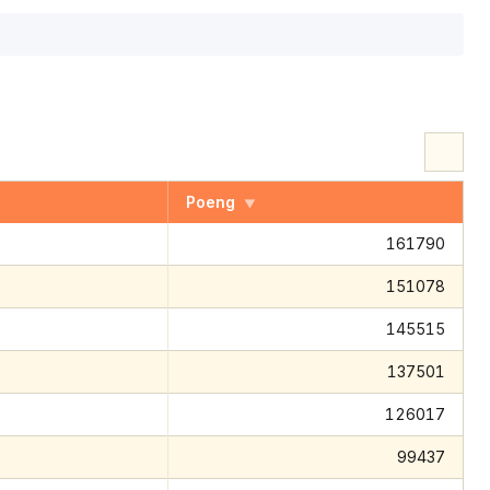
Kl
Poeng
▼
161790
151078
145515
137501
126017
99437