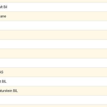
t Bil
oane
AS
t BIL
turstein BIL