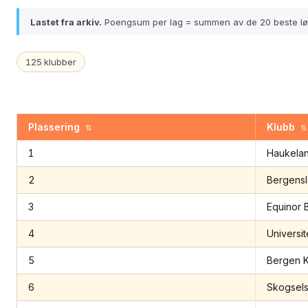
Lastet fra arkiv.
Poengsum per lag = summen av de 20 beste lø
125 klubber
Plassering
Klubb
⇅
⇅
1
Haukelan
2
Bergensl
3
Equinor B
4
Universit
5
Bergen 
6
Skogsels