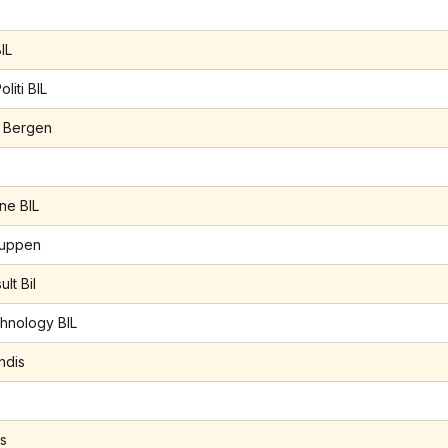
IL
liti BIL
 Bergen
ne BIL
ruppen
lt Bil
hnology BIL
ndis
rs