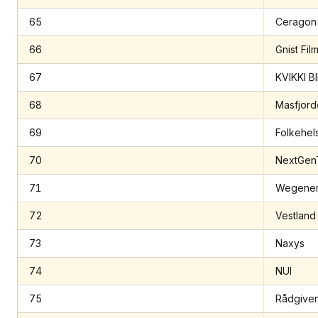
65
Ceragon 
66
Gnist Fil
67
KVIKKI BI
68
Masfjor
69
Folkehels
70
NextGen
71
Wegener
72
Vestland
73
Naxys
74
NUI
75
Rådgiven