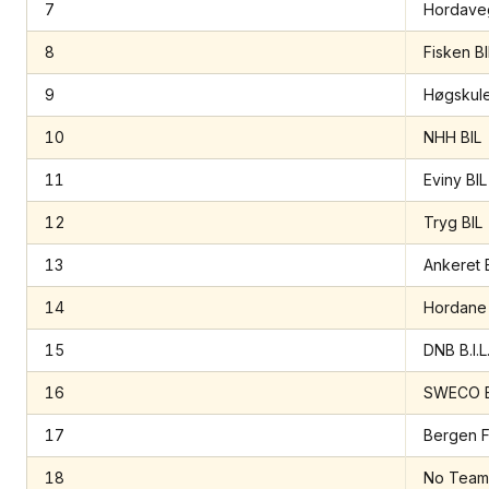
7
Hordaveg
8
Fisken BI
9
Høgskule
10
NHH BIL
11
Eviny BIL
12
Tryg BIL
13
Ankeret 
14
Hordane 
15
DNB B.I.L
16
SWECO B
17
Bergen F
18
No Team