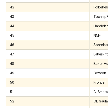
42
Folkehels
43
Technip
44
Handelsb
45
NMF
46
Spareba
47
Latvisk 
48
Baker H
49
Gexcon
50
Frontier
51
G. Smest
52
OL Gaula