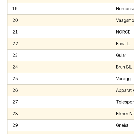
19
Norconsul
20
Vaagsm
21
NORCE
22
Fana IL
23
Gular
24
Brun BIL
25
Varegg
26
Apparat 
27
Telespor
28
Eikner Na
29
Gneist