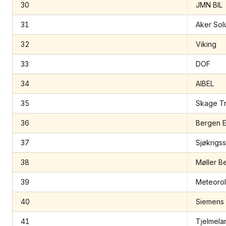
30
JMN BIL
31
Aker Solu
32
Viking
33
DOF
34
AIBEL
35
Skage Tr
36
Bergen E
37
Sjøkrigs
38
Møller B
39
Meteorolo
40
Siemens 
41
Tjelmela